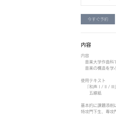
今すぐ予約
内容
内容
音楽大学作曲科で
音楽の構造を学ぶ
使用テキスト
「和声 I / II /
五線紙
基本的に課題添削
特攻門下生、専攻