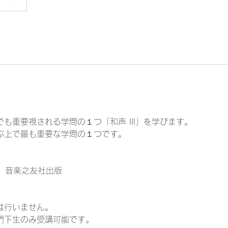
も重要視される学問の１つ「和声 III」を学びます。
上で最も重要な学問の１つです。
 III」音楽之友社出版
は行いません。
門下生のみ受講可能です。