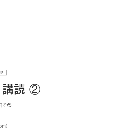
ホーム
門下とは
入門所
能
I 講読 ②
で😊
om）