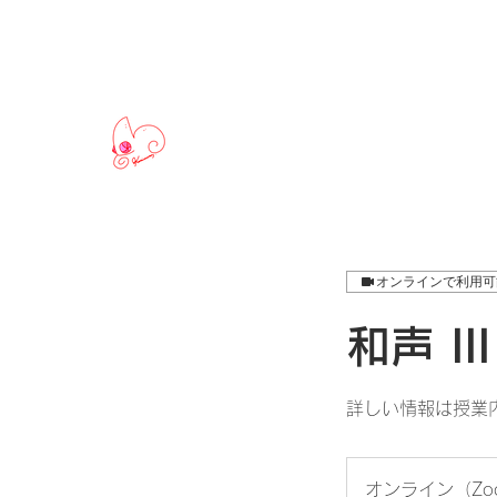
Dr.中村匡宏門下の部屋
Dr. Kunihiro NAKAMURA monka
オンラインで利用可
和声 II
詳しい情報は授業内
オンライン（Zo